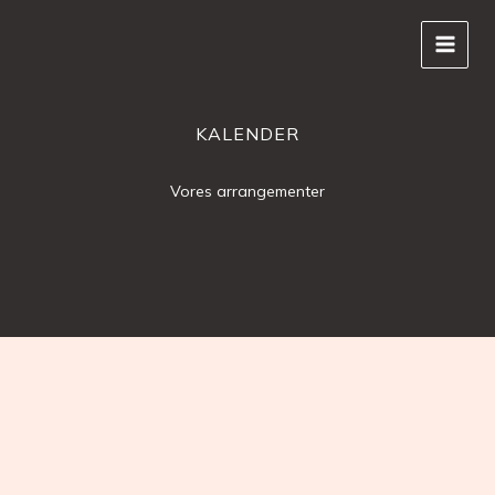
Gå
til
indholdet
KALENDER
Vores arrangementer