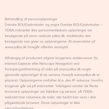
Behandling af personoplysninger
Danske BOLIGadvokater og yngre Danske BOLIGadvokater –
YDBA indsamler ikke personhenførbare oplysninger om
besøgende på vores website ydba.dk, medmindre den
besøgende selv giver os oplysningerne. Al anvendelse af
www.ydba.dk foregår således anonymt.
Afhængig af producent afgiver brugerens webbrowser (fx
Internet Explorer eller Netscape Navigator) ved
forespørgsel/hentning af sider på www.ydba.dk nogle
generelle oplysninger til de servere, hvorpå www.ydba.dk er
placeret. Oplysningerne omfatter bl.a. den IP-adresse, hvorfra
brugeren går ud på internettet. Yderligere sender de fleste
browsere oplysninger om fabrikat og version, så YDBA-
websitet kan returnere de sider, der bedst kan vises i den
pågældende browser. Disse oplysninger er ikke
personhenførbare.