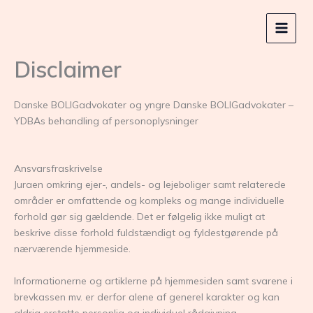
Gå
til
indholdet
Disclaimer
Danske BOLIGadvokater og yngre Danske BOLIGadvokater –
YDBAs behandling af personoplysninger
Ansvarsfraskrivelse
Juraen omkring ejer-, andels- og lejeboliger samt relaterede
områder er omfattende og kompleks og mange individuelle
forhold gør sig gældende. Det er følgelig ikke muligt at
beskrive disse forhold fuldstændigt og fyldestgørende på
nærværende hjemmeside.
Informationerne og artiklerne på hjemmesiden samt svarene i
brevkassen mv. er derfor alene af generel karakter og kan
aldrig erstatte personlig og individuel rådgivning.